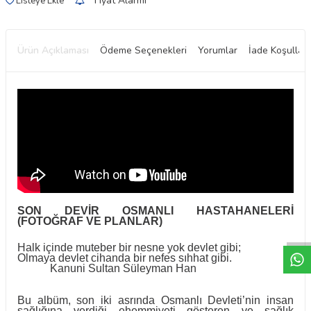
Fiyat Alarmı
Listeye Ekle
Ürün Açıklaması
Ödeme Seçenekleri
Yorumlar
İade Koşulları
W
h
t
a
p
p
D
e
s
e
H
a
t
t
SON DEVİR OSMANLI HASTAHANELERİ
(FOTOĞRAF VE PLANLAR)
Halk içinde muteber bir nesne yok devlet gibi;
Olmaya devlet cihanda bir nefes sıhhat gibi.
Kanuni Sultan Süleyman Han
Bu albüm, son iki asrında Osmanlı Devleti’nin insan
sağlığına verdiği ehemmiyeti gösteren ve sağlık