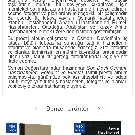
teşkîlâtının muâsır bir seviyeye çıkarılması için
memleket sathında açılan hastahaneleri mevzu edinen,
seçme fotoğraf ve planlardan müteşekkil bir çalışmadır.
Bu eserde üç kıtaya yayılan Osmanlı hastahaneleri
İstanbul Hastahaneleri, Anadolu Hastahaneleri, Rumeli
Hastahaneleri, Ortadoğu, Arabistan ve Kuzey Afrika
Hastahaneleri olmak üzere dört kısımda gösterilmiştir.
Bu prestij albüm çalışması ile Osmanlı Devleti’nin üç
kıtada bütün tebaasına sunduğu sağlık hizmetlerini
fotoğraf ve planlarla müşahede edeceğiz. Zira, fotoğraf
ve planlar, tarihimizin en mühim kaynakları arasındadır.
Hiçbir yazı, tarihi bir gerçeği fotoğraf kadar açık ve net
ifade edemez.
Osman Doğan tarafından hazırlanan
Son Devir Osmanlı
Hastahaneleri, Fotoğraf ve Planlar,
isimli prestij albüm
çalışmasıyla, günümüze pek azı ulaşabilmiş ve adeta
unutulmaya yüz tutmuş hastaneleri, fotoğraf ve planları
vesilesiyle tekrar hatırlamış oluyoruz.
Benzer Ürünler
30
30
%
%
İndirim
İndirim