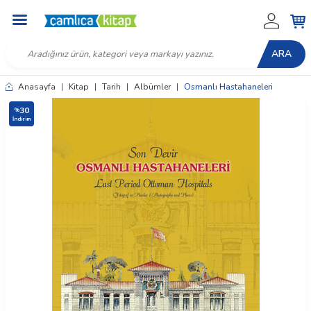
ARA
Anasayfa
|
Kitap
|
Tarih
|
Albümler
|
Osmanlı Hastahaneleri
30
%
İndirim