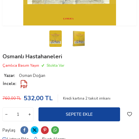
Osmanlı Hastahaneleri
Çamlıca Basım Yayın
Stokta Var
Yazar:
Osman Doğan
İncele:
532,00
TL
760,00
TL
Kredi kartına
2
taksit imkanı
SEPETE EKLE
Paylaş