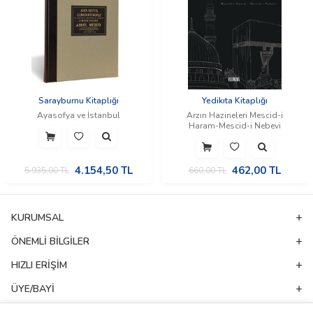
Sarayburnu Kitaplığı
Yedikıta Kitaplığı
Ayasofya ve İstanbul
Arzın Hazineleri Mescid-i
Haram-Mescid-i Nebevi
4.154,50
TL
462,00
TL
5.935,00
TL
660,00
TL
KURUMSAL
ÖNEMLI BILGILER
HIZLI ERIŞIM
ÜYE/BAYI
ADRES & İLETIŞIM