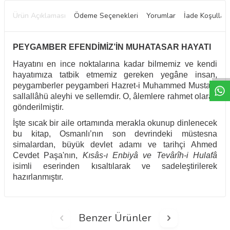
Ürün Açıklaması
Ödeme Seçenekleri
Yorumlar
İade Koşulları
PEYGAMBER EFENDİMİZ’İN MUHATASAR HAYATI
W
h
t
a
p
p
D
e
s
e
H
a
t
t
Hayatını en ince noktalarına kadar bilmemiz ve kendi
hayatımıza tatbik etmemiz gereken yegâne insan,
peygamberler peygamberi Hazret-i Muhammed Mustafa
sallallâhü aleyhi ve sellemdir. O, âlemlere rahmet olarak
gönderilmiştir.
İşte sıcak bir aile ortamında merakla okunup dinlenecek
bu kitap, Osmanlı’nın son devrindeki müstesna
simalardan, büyük devlet adamı ve tarihçi Ahmed
Cevdet Paşa'nın,
Kısâs-ı Enbiyâ ve Tevârîh-i Hulafâ
isimli eserinden kısaltılarak ve sadeleştirilerek
hazırlanmıştır.
Benzer Ürünler