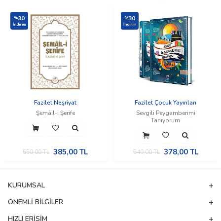
30
30
%
%
İndirim
İndirim
Fazilet Neşriyat
Fazilet Çocuk Yayınları
Şemâil-i Şerife
Sevgili Peygamberimi
Tanıyorum
385,00
TL
378,00
TL
550,00
TL
540,00
TL
KURUMSAL
ÖNEMLI BILGILER
HIZLI ERIŞIM