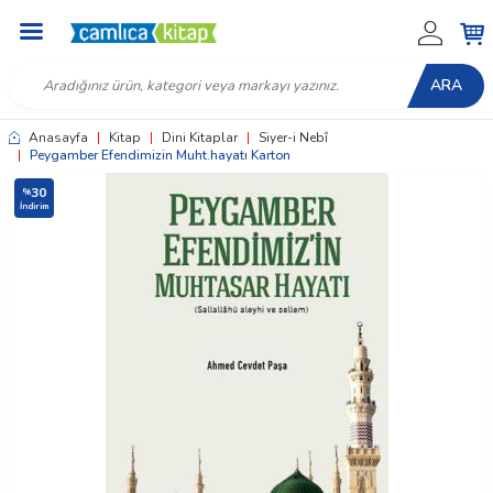
ARA
Anasayfa
|
Kitap
|
Dini Kitaplar
|
Siyer-i Nebî
|
Peygamber Efendimizin Muht.hayatı Karton
30
%
İndirim