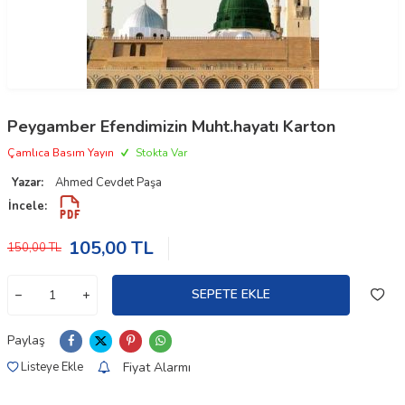
Peygamber Efendimizin Muht.hayatı Karton
Çamlıca Basım Yayın
Stokta Var
Yazar:
Ahmed Cevdet Paşa
İncele:
105,00
TL
150,00
TL
SEPETE EKLE
Paylaş
Fiyat Alarmı
Listeye Ekle