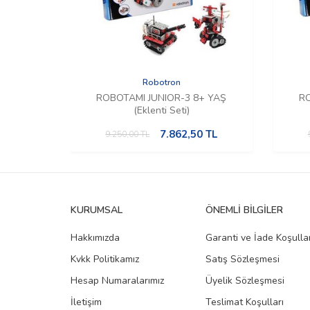
Robotron
ROBOTAMI JUNIOR-3 8+ YAŞ
RO
(Eklenti Seti)
7.862,50
TL
9.250,00
TL
KURUMSAL
ÖNEMLI BILGILER
Hakkımızda
Garanti ve İade Koşullar
Kvkk Politikamız
Satış Sözleşmesi
Hesap Numaralarımız
Üyelik Sözleşmesi
İletişim
Teslimat Koşulları