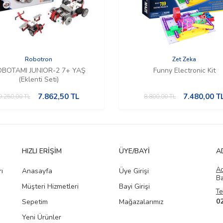
Robotron
Zet Zeka
BOTAMI JUNIOR-2 7+ YAŞ
Funny Electronic Kit
(Eklenti Seti)
7.862,50
TL
7.480,00
T
9.250,00
TL
8.800,00
TL
HIZLI ERIŞIM
ÜYE/BAYI
A
A
ı
Anasayfa
Üye Girişi
Ba
Müşteri Hizmetleri
Bayi Girişi
Te
0
Sepetim
Mağazalarımız
Yeni Ürünler