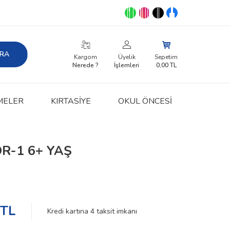
RA
Kargom
Üyelik
Sepetim
Nerede ?
İşlemleri
0,00
TL
MELER
KIRTASIYE
OKUL ÖNCESİ
R-1 6+ YAŞ
TL
Kredi kartına
4
taksit imkanı