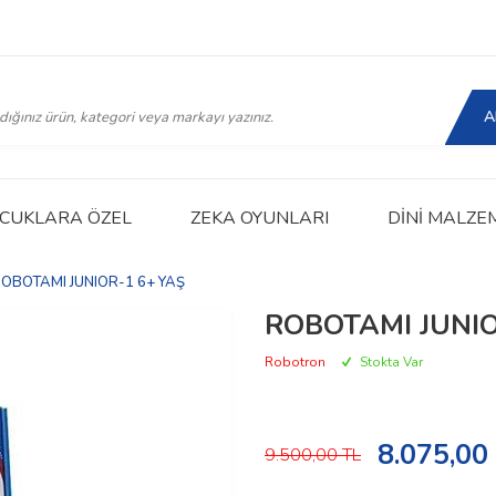
A
CUKLARA ÖZEL
ZEKA OYUNLARI
DINI MALZE
OBOTAMI JUNIOR-1 6+ YAŞ
ROBOTAMI JUNIO
Robotron
Stokta Var
8.075,00
9.500,00
TL