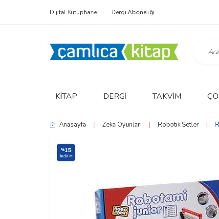
Dijital Kütüphane
Dergi Aboneliği
KITAP
DERGI
TAKVIM
ÇO
Anasayfa
|
Zeka Oyunları
|
Robotik Setler
|
R
15
%
İndirim