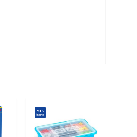
15
15
%
%
İndirim
İndirim