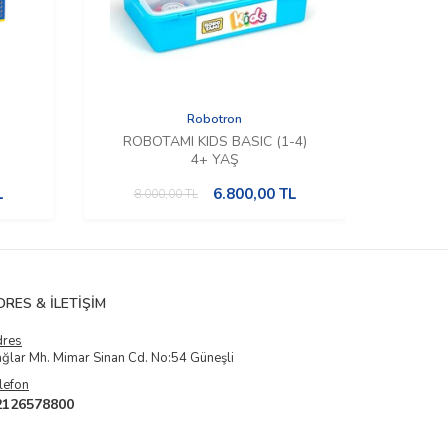
Robotron
ROBOTAMI KIDS BASIC (1-4)
4+ YAŞ
L
6.800,00
TL
8.000,00
TL
7.5
DRES & İLETIŞIM
dres
ğlar Mh. Mimar Sinan Cd. No:54 Güneşli
lefon
2126578800