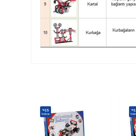
15
1
%
%
İndirim
İndi