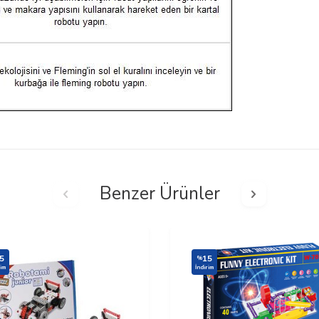
Benzer Ürünler
5
15
%
rim
İndirim