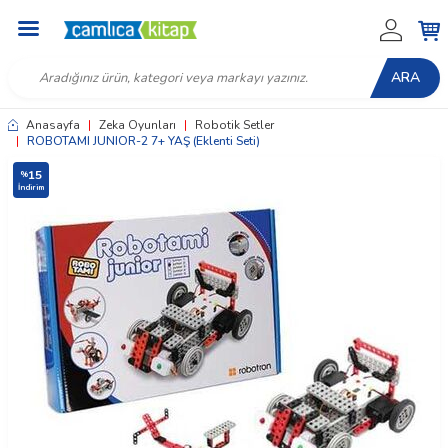
ARA
Anasayfa
|
Zeka Oyunları
|
Robotik Setler
|
ROBOTAMI JUNIOR-2 7+ YAŞ (Eklenti Seti)
15
%
İndirim