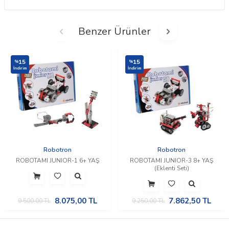
Benzer Ürünler
15
15
%
%
İndirim
İndirim
Robotron
Robotron
ROBOTAMI JUNIOR-1 6+ YAŞ
ROBOTAMI JUNIOR-3 8+ YAŞ
(Eklenti Seti)
8.075,00
TL
7.862,50
TL
9.500,00
TL
9.250,00
TL