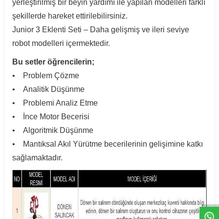
yerleştirilmiş bir beyin yardımı ile yapılan modelleri farklı
şekillerde hareket ettirilebilirsiniz.
Junior 3 Eklenti Seti – Daha gelişmiş ve ileri seviye
robot modelleri içermektedir.
Bu setler öğrencilerin;
• Problem Çözme
• Analitik Düşünme
• Problemi Analiz Etme
• İnce Motor Becerisi
• Algoritmik Düşünme
• Mantıksal Akıl Yürütme becerilerinin gelişimine katkı
sağlamaktadır.
W
h
t
a
p
p
D
e
s
e
H
a
t
t