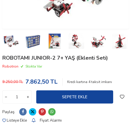
ROBOTAMI JUNIOR-2 7+ YAŞ (Eklenti Seti)
Robotron
Stokta Var
7.862,50
TL
9.250,00
TL
Kredi kartına
4
taksit imkanı
SEPETE EKLE
Paylaş
Fiyat Alarmı
Listeye Ekle