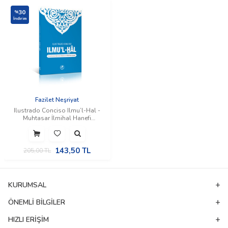
30
%
İndirim
Fazilet Neşriyat
Ilustrado Conciso Ilmu’l-Hal -
Muhtasar İlmihal Hanefi
(İspanyolca)
143,50
TL
205,00
TL
KURUMSAL
ÖNEMLI BILGILER
HIZLI ERIŞIM