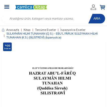
ARA
Anasayfa
|
Kitap
|
Tercüme Eserler
|
İspanyolca Eserler
SULAYMÂN HILMI TUNAHAN (Q.S.) - EBU'L FÂRUK SÜLEYMAN HİLMİ
|
TUNAHAN (K.S.) (SİLİSTREVÎ) (İspanyolca)
30
%
İndirim