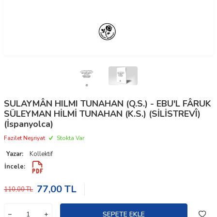
SULAYMÂN HILMI TUNAHAN (Q.S.) - EBU'L FÂRUK
SÜLEYMAN HİLMİ TUNAHAN (K.S.) (SİLİSTREVÎ)
(İspanyolca)
Fazilet Neşriyat
Stokta Var
Yazar:
Kollektif
İncele:
77,00
TL
110,00
TL
SEPETE EKLE