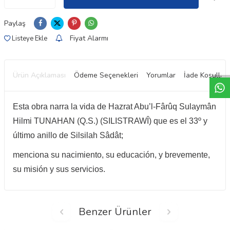
Paylaş
Fiyat Alarmı
Listeye Ekle
W
h
t
a
p
p
D
e
s
e
H
a
t
t
Ürün Açıklaması
Ödeme Seçenekleri
Yorumlar
İade Koşulları
Esta obra narra la vida de Hazrat Abu’l-Fârûq Sulaymân
Hilmi TUNAHAN (Q.S.) (SILISTRAWÎ) que es el 33º y
último anillo de Silsilah Sâdât;
menciona su nacimiento, su educación, y brevemente,
su misión y sus servicios.
Benzer Ürünler