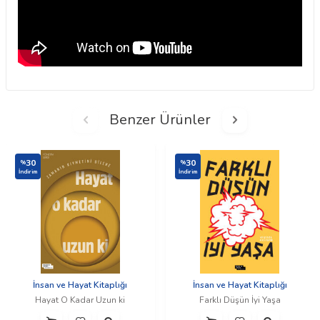
Benzer Ürünler
30
30
%
%
İndirim
İndirim
İnsan ve Hayat Kitaplığı
İnsan ve Hayat Kitaplığı
Hayat O Kadar Uzun ki
Farklı Düşün İyi Yaşa