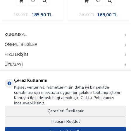
185,50
TL
168,00
TL
265,00
TL
240,00
TL
KURUMSAL
ÖNEMLI BILGILER
HIZLI ERIŞIM
ÜYE/BAYI
ADRES & İLETIŞIM
Çerez Kullanımı
Kişisel verileriniz, hizmetlerimizin daha iyi bir şekilde
E-Bülten Aboneliği
sunulması için mevzuata uygun bir şekilde toplanıp işlenir.
Konuyla ilgili detaylı bilgi almak için Gizlilik Politikamızı
Kampanya ve yeniliklerden haberdar olmak için e-bültenimize abone olun!
inceleyebilirsiniz.
Çerezleri Özelleştir
GÖNDER
Hepsini Reddet
KVKK Sözleşmesi'ni
, Okudum, Kabul Ediyorum.