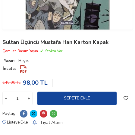
Sultan Üçüncü Mustafa Han Karton Kapak
Çamlıca Basım Yayın
Stokta Var
Yazar:
Heyet
İncele:
98,00
TL
140,00
TL
SEPETE EKLE
Paylaş
Fiyat Alarmı
Listeye Ekle