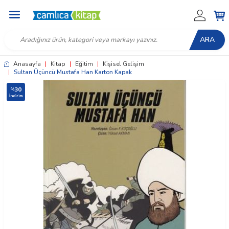
ARA
Anasayfa
|
Kitap
|
Eğitim
|
Kişisel Gelişim
|
Sultan Üçüncü Mustafa Han Karton Kapak
30
%
İndirim