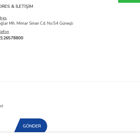
DRES & İLETIŞIM
dres
ğlar Mh. Mimar Sinan Cd. No:54 Güneşli
lefon
2126578800
n!
GÖNDER