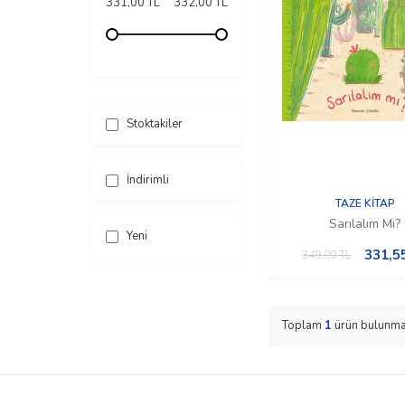
331,00 TL
332,00 TL
Stoktakiler
İndirimli
TAZE KİTAP
Sarılalım Mı?
Yeni
331,5
349,00
TL
Toplam
1
ürün bulunma