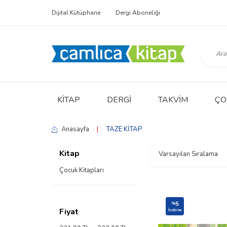
Dijital Kütüphane
Dergi Aboneliği
KITAP
DERGI
TAKVIM
ÇO
Anasayfa
|
TAZE KİTAP
Kitap
Çocuk Kitapları
5
%
Fiyat
İndirim