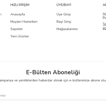
HIZLI ERIŞIM
ÜYE/BAYI
A
A
ı
Anasayfa
Üye Girişi
Ba
Müşteri Hizmetleri
Bayi Girişi
Te
0
Sepetim
Mağazalarımız
Yeni Ürünler
E-Bülten Aboneliği
ampanya ve yeniliklerden haberdar olmak için e-bültenimize abone olu