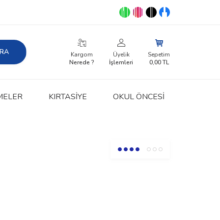
RA
Kargom
Üyelik
Sepetim
Nerede ?
İşlemleri
0,00
TL
MELER
KIRTASIYE
OKUL ÖNCESİ