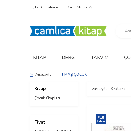
Dijital Kütüphane
Dergi Aboneliği
KITAP
DERGI
TAKVIM
ÇO
Anasayfa
|
TİMAŞ ÇOCUK
Kitap
Çocuk Kitapları
15
%
Fiyat
İndirim