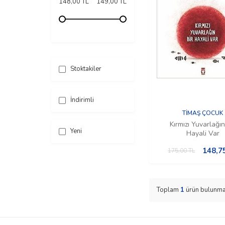
148,00 TL
149,00 TL
Stoktakiler
İndirimli
TİMAŞ ÇOCUK
Kırmızı Yuvarlağın
Yeni
Hayali Var
148,7
175,00
TL
Toplam
1
ürün bulunma