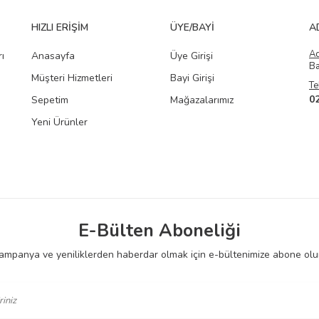
HIZLI ERIŞIM
ÜYE/BAYI
A
A
ı
Anasayfa
Üye Girişi
Ba
Müşteri Hizmetleri
Bayi Girişi
Te
0
Sepetim
Mağazalarımız
Yeni Ürünler
E-Bülten Aboneliği
ampanya ve yeniliklerden haberdar olmak için e-bültenimize abone olu