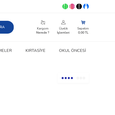
RA
Kargom
Üyelik
Sepetim
Nerede ?
İşlemleri
0,00
TL
MELER
KIRTASIYE
OKUL ÖNCESİ