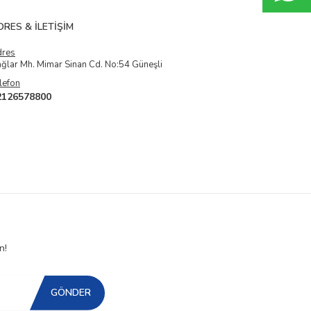
DRES & İLETIŞIM
dres
ğlar Mh. Mimar Sinan Cd. No:54 Güneşli
lefon
2126578800
n!
GÖNDER