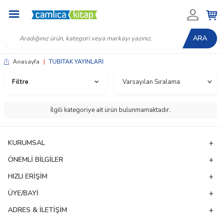
ARA
Anasayfa
|
TUBITAK YAYINLARI
Filtre
İlgili kategoriye ait ürün bulunmamaktadır.
KURUMSAL
ÖNEMLI BILGILER
HIZLI ERIŞIM
ÜYE/BAYI
W
h
t
a
p
p
D
e
s
e
H
a
t
t
ADRES & İLETIŞIM