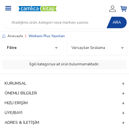
ARA
Anasayfa
|
Workwin Plus Yayınları
Filtre
İlgili kategoriye ait ürün bulunmamaktadır.
KURUMSAL
ÖNEMLI BILGILER
HIZLI ERIŞIM
ÜYE/BAYI
W
h
t
a
p
p
D
e
s
e
H
a
t
t
ADRES & İLETIŞIM