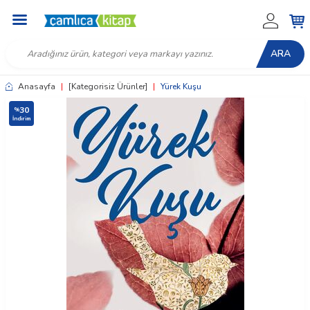
ARA
Anasayfa
|
[Kategorisiz Ürünler]
|
Yürek Kuşu
30
%
İndirim