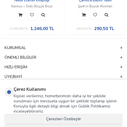
Nadir Eserler Kitaplığı
Çamlıca Basım Yayın
Kamus-ı Türki (Küçük Boy)
Şark'ın Büyük Alimleri
1.246,00
TL
290,50
TL
1.780,00
TL
415,00
TL
KURUMSAL
ÖNEMLI BILGILER
HIZLI ERIŞIM
ÜYE/BAYI
ADRES & İLETIŞIM
Çerez Kullanımı
Kişisel verileriniz, hizmetlerimizin daha iyi bir şekilde
sunulması için mevzuata uygun bir şekilde toplanıp işlenir.
E-Bülten Aboneliği
Konuyla ilgili detaylı bilgi almak için Gizlilik Politikamızı
inceleyebilirsiniz.
Kampanya ve yeniliklerden haberdar olmak için e-bültenimize abone olun!
Çerezleri Özelleştir
GÖNDER