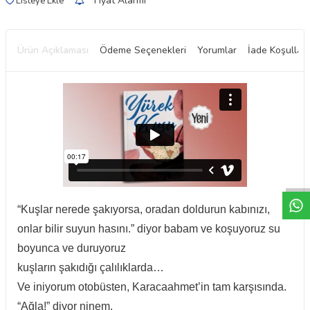
Fiyat Alarmı
Listeye Ekle
Ürün Açıklaması
Ödeme Seçenekleri
Yorumlar
İade Koşulları
W
h
t
a
p
p
D
e
s
e
H
a
t
t
“Kuşlar nerede şakıyorsa, oradan doldurun kabınızı,
onlar bilir suyun hasını.” diyor babam ve koşuyoruz su
boyunca ve duruyoruz
kuşların şakıdığı çalılıklarda…
Ve iniyorum otobüsten, Karacaahmet’in tam karşısında.
“Ağla!” diyor ninem.