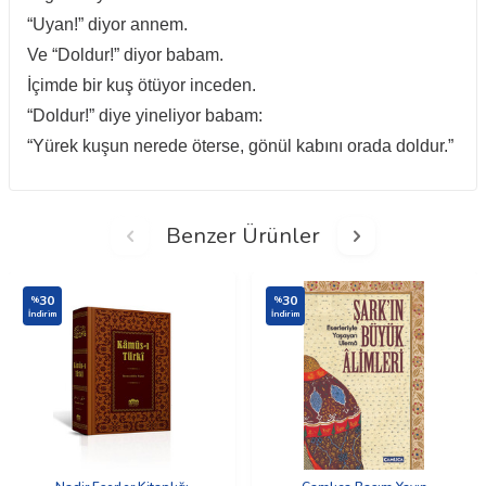
“Uyan!” diyor annem.
Ve “Doldur!” diyor babam.
İçimde bir kuş ötüyor inceden.
“Doldur!” diye yineliyor babam:
“Yürek kuşun nerede öterse, gönül kabını orada doldur.”
Benzer Ürünler
30
30
%
%
İndirim
İndirim