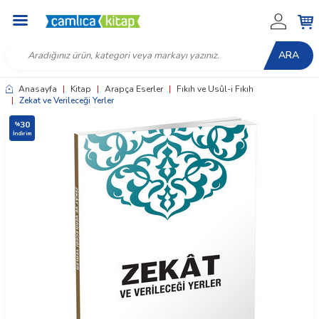
ARA
Anasayfa
|
Kitap
|
Arapça Eserler
|
Fıkıh ve Usûl-i Fıkıh
|
Zekat ve Verileceği Yerler
30
%
İndirim