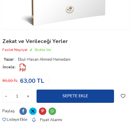
Zekat ve Verileceği Yerler
Fazilet Neşriyat
Stokta Var
Yazar:
Ebul-Hasan Ahmed Hamedani
İncele:
63,00
TL
90,00
TL
SEPETE EKLE
Paylaş
Fiyat Alarmı
Listeye Ekle