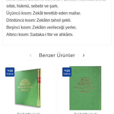
sıfatı, hükmü, sebebi ve şartı.
Üçüncü kısım: Zekât terettüb eden mallar.
Dördüncü kısım: Zekâtın tahsil şekli.
Beşinci kısım: Zekâtın verileceği yerler.
Altıncı kısım: Sadaka-i fıtır ve ahkâmı.
Benzer Ürünler
30
30
%
%
İndirim
İndirim