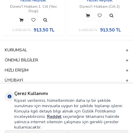
Fazilet Neşriyat
Fazilet Neşriyat
Dürerü'l Hukkam 1. Cilt (Yeni
Dürerü'l-Hukkam (Cilt 2)
Dizgi)
913,50
TL
913,50
TL
1.305,00
TL
1.305,00
TL
KURUMSAL
ÖNEMLI BILGILER
HIZLI ERIŞIM
ÜYE/BAYI
ADRES & İLETIŞIM
Çerez Kullanımı
Kişisel verileriniz, hizmetlerimizin daha iyi bir şekilde
sunulması için mevzuata uygun bir şekilde toplanıp işlenir.
E-Bülten Aboneliği
Konuyla ilgili detaylı bilgi almak için Gizlilik Politikamızı
inceleyebilirsiniz.
Reddet
seçeneğine tıklamanız halinde
Kampanya ve yeniliklerden haberdar olmak için e-bültenimize abone olun!
yalnızca internet sitemizin çalışması için gerekli çerezler
kullanılacaktır.
GÖNDER