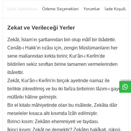
Ürün Açıklaması
Ödeme Seçenekleri
Yorumlar
İade Koşulları
Zekat ve Verileceği Yerler
Zekât, İslam'ın şartlarından biri olup mâlî bir ibâdettir.
Cenâb-ı Hakk'ın rızâsı için, zengin Müslümanların her
sene mallarından kırkta birini; Kur'ân-ı Kerîm'de
bildirilen sekiz sınıftan birine tamamen vermelerinden
W
h
t
a
p
p
D
e
s
e
H
a
t
t
ibârettir.
Zekât, Kur'ân-ı Kerîm'in birçok ayetinde namaz ile
birlikte zikredilmiş ve bu iki farîza birbirinin lâzım-ı gayr-i
müfârikı hâline gelmiştir.
Bir el kitabı mâhiyetinde olan bu risâlede, Zekâta dâir
meseleler kısaca altı kısımda îzâh edilmiştir.
Birinci kısım: Zekâtın ehemmiyeti ve faydası.
İkinci kısım: Zekât ne demektir? Zekâtın hakîkati, rüknü,