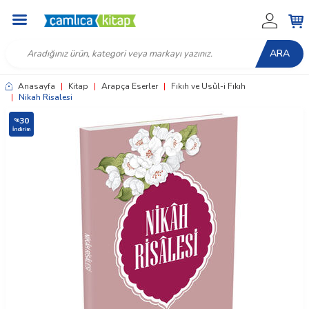
ARA
Anasayfa
|
Kitap
|
Arapça Eserler
|
Fıkıh ve Usûl-i Fıkıh
|
Nikah Risalesi
30
%
İndirim