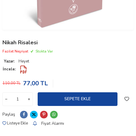
Nikah Risalesi
Fazilet Neşriyat
Stokta Var
Yazar:
Heyet
İncele:
77,00
TL
110,00
TL
SEPETE EKLE
Paylaş
Fiyat Alarmı
Listeye Ekle