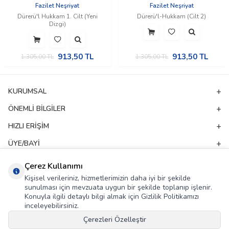
Fazilet Neşriyat
Fazilet Neşriyat
Dürerü'l Hukkam 1. Cilt (Yeni
Dürerü'l-Hukkam (Cilt 2)
Dizgi)
913,50
TL
913,50
TL
1.305,00
TL
1.305,00
TL
KURUMSAL
ÖNEMLI BILGILER
HIZLI ERIŞIM
ÜYE/BAYI
ADRES & İLETIŞIM
Çerez Kullanımı
Kişisel verileriniz, hizmetlerimizin daha iyi bir şekilde
sunulması için mevzuata uygun bir şekilde toplanıp işlenir.
E-Bülten Aboneliği
Konuyla ilgili detaylı bilgi almak için Gizlilik Politikamızı
inceleyebilirsiniz.
Kampanya ve yeniliklerden haberdar olmak için e-bültenimize abone olun!
Çerezleri Özelleştir