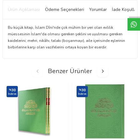
W
h
t
a
p
p
D
e
s
e
H
a
t
t
Ürün Açıklaması
Ödeme Seçenekleri
Yorumlar
İade Koşulları
Bu küçük kitap, İslam Dîni'nde çok mühim bir yeri olan evlilik
müessesinin İslam'da olması gereken şeklini ve uyulması gereken
kaidelerini; mehri, nikâhı, talakı (boşanmayı), aile içerisinde eşlerinin
birbirlerine karşı olan vazifelerini ortaya koyan bir eserdir.
Benzer Ürünler
30
30
%
%
İndirim
İndirim