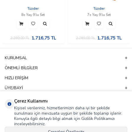
Tüzder
Tüzder
8+ Yaş 9’lu Set
7+ Yaş 9’lu Set
1.716,75
TL
1.716,75
TL
2.289,00
TL
2.289,00
TL
KURUMSAL
ÖNEMLI BILGILER
HIZLI ERIŞIM
ÜYE/BAYI
ADRES & İLETIŞIM
Çerez Kullanımı
Kişisel verileriniz, hizmetlerimizin daha iyi bir şekilde
sunulması için mevzuata uygun bir şekilde toplanıp işlenir.
E-Bülten Aboneliği
Konuyla ilgili detaylı bilgi almak için Gizlilik Politikamızı
inceleyebilirsiniz.
Kampanya ve yeniliklerden haberdar olmak için e-bültenimize abone olun!
Çerezleri Özelleştir