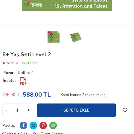
8+ Yaş Seti Level 2
Tüzder
Stokta Var
Yazar:
Kollektif
İncele:
588,00
TL
735,00
TL
Kredi kartına
2
taksit imkanı
SEPETE EKLE
Paylaş