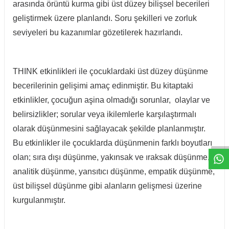
arasında örüntü kurma gibi üst düzey bilişsel becerileri
geliştirmek üzere planlandı. Soru şekilleri ve zorluk
seviyeleri bu kazanımlar gözetilerek hazırlandı.
THINK etkinlikleri ile çocuklardaki üst düzey düşünme
becerilerinin gelişimi amaç edinmiştir. Bu kitaptaki
etkinlikler, çocuğun aşina olmadığı sorunlar, olaylar ve
belirsizlikler; sorular veya ikilemlerle karşılaştırmalı
W
h
t
a
p
p
D
e
s
e
H
a
t
t
olarak düşünmesini sağlayacak şekilde planlanmıştır.
Bu etkinlikler ile çocuklarda düşünmenin farklı boyutları
olan; sıra dışı düşünme, yakınsak ve ıraksak düşünme,
analitik düşünme, yansıtıcı düşünme, empatik düşünme,
üst bilişsel düşünme gibi alanların gelişmesi üzerine
kurgulanmıştır.