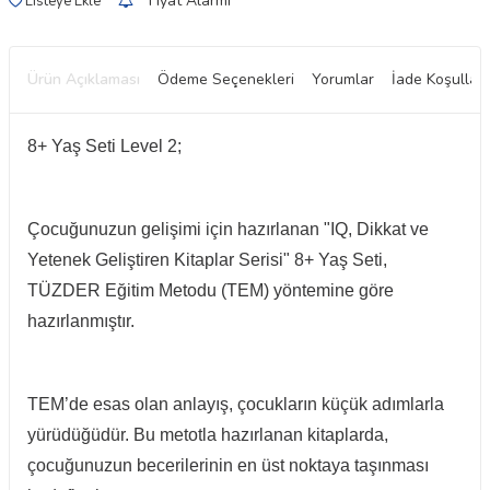
Fiyat Alarmı
Listeye Ekle
Ürün Açıklaması
Ödeme Seçenekleri
Yorumlar
İade Koşulları
8+ Yaş Seti Level 2;
Çocuğunuzun gelişimi için hazırlanan "IQ, Dikkat ve
Yetenek Geliştiren Kitaplar Serisi" 8+ Yaş Seti,
TÜZDER Eğitim Metodu (TEM) yöntemine göre
hazırlanmıştır.
TEM’de esas olan anlayış, çocukların küçük adımlarla
yürüdüğüdür. Bu metotla hazırlanan kitaplarda,
çocuğunuzun becerilerinin en üst noktaya taşınması