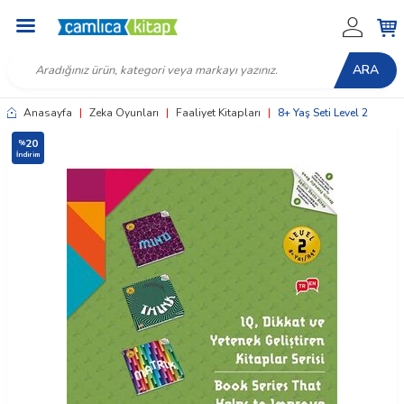
ARA
Anasayfa
|
Zeka Oyunları
|
Faaliyet Kitapları
|
8+ Yaş Seti Level 2
20
%
İndirim