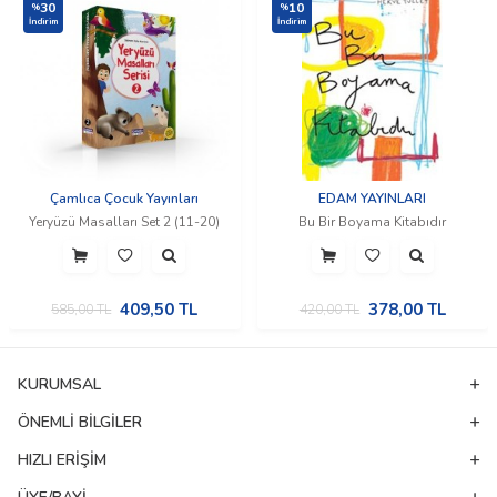
30
10
%
%
İndirim
İndirim
Çamlıca Çocuk Yayınları
EDAM YAYINLARI
Yeryüzü Masalları Set 2 (11-20)
Bu Bir Boyama Kitabıdır
409,50
TL
378,00
TL
585,00
TL
420,00
TL
KURUMSAL
ÖNEMLI BILGILER
HIZLI ERIŞIM