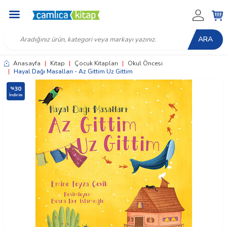
ARA
Anasayfa
|
Kitap
|
Çocuk Kitapları
|
Okul Öncesi
|
Hayal Dağı Masalları - Az Gittim Uz Gittim
30
%
İndirim