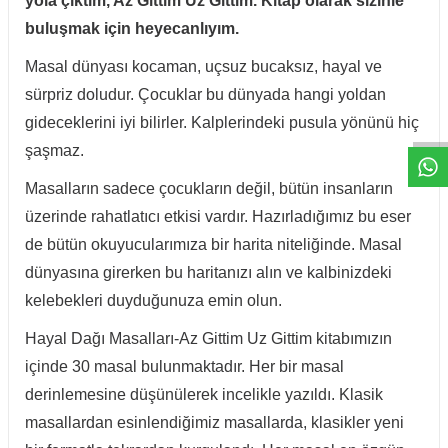
yola çıktım, Az Gittim Uz Gittim. Kitap olarak sizinle
buluşmak için heyecanlıyım.
Masal dünyası kocaman, uçsuz bucaksız, hayal ve
W
h
t
a
p
p
D
e
s
e
H
a
t
t
sürpriz doludur. Çocuklar bu dünyada hangi yoldan
gideceklerini iyi bilirler. Kalplerindeki pusula yönünü hiç
şaşmaz.
Masalların sadece çocukların değil, bütün insanların
üzerinde rahatlatıcı etkisi vardır. Hazırladığımız bu eser
de bütün okuyucularımıza bir harita niteliğinde. Masal
dünyasına girerken bu haritanızı alın ve kalbinizdeki
kelebekleri duyduğunuza emin olun.
Hayal Dağı Masalları-Az Gittim Uz Gittim kitabımızın
içinde 30 masal bulunmaktadır. Her bir masal
derinlemesine düşünülerek incelikle yazıldı. Klasik
masallardan esinlendiğimiz masallarda, klasikler yeni