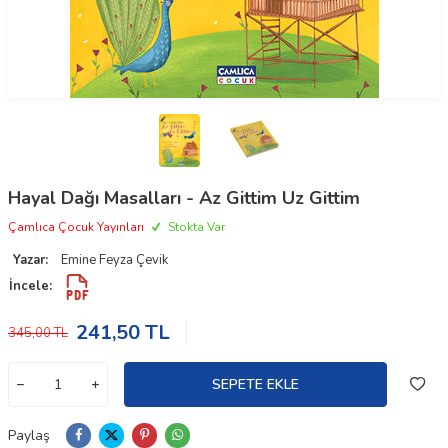
Hayal Dağı Masalları - Az Gittim Uz Gittim
Çamlıca Çocuk Yayınları
Stokta Var
Yazar:
Emine Feyza Çevik
İncele:
241,50
TL
345,00
TL
SEPETE EKLE
Paylaş