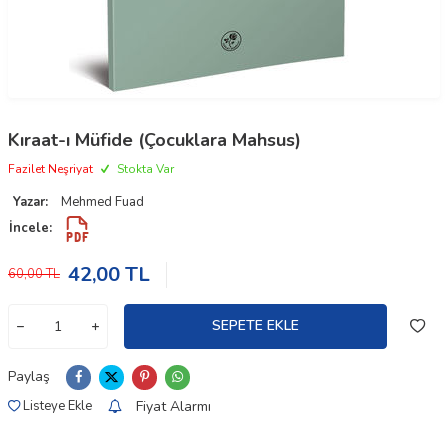
Kıraat-ı Müfide (Çocuklara Mahsus)
Fazilet Neşriyat
Stokta Var
Yazar:
Mehmed Fuad
İncele:
42,00
TL
60,00
TL
SEPETE EKLE
Paylaş
Fiyat Alarmı
Listeye Ekle