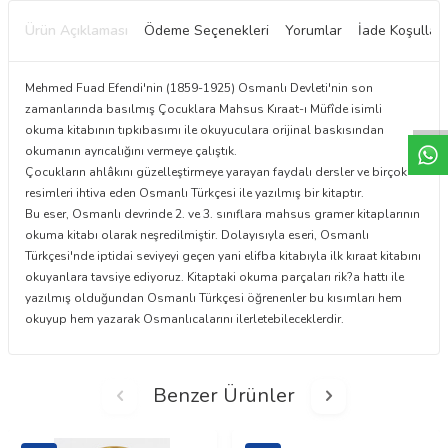
Ürün Açıklaması
Ödeme Seçenekleri
Yorumlar
İade Koşulları
W
h
t
a
p
p
D
e
s
e
H
a
t
t
Mehmed Fuad Efendi'nin (1859-1925) Osmanlı Devleti'nin son
zamanlarında basılmış Çocuklara Mahsus Kıraat-ı Müfîde isimli
okuma kitabının tıpkıbasımı ile okuyuculara orijinal baskısından
okumanın ayrıcalığını vermeye çalıştık.
Çocukların ahlâkını güzelleştirmeye yarayan faydalı dersler ve birçok
resimleri ihtiva eden Osmanlı Türkçesi ile yazılmış bir kitaptır.
Bu eser, Osmanlı devrinde 2. ve 3. sınıflara mahsus gramer kitaplarının
okuma kitabı olarak neşredilmiştir. Dolayısıyla eseri, Osmanlı
Türkçesi'nde iptidai seviyeyi geçen yani elifba kitabıyla ilk kıraat kitabını
okuyanlara tavsiye ediyoruz. Kitaptaki okuma parçaları rik?a hattı ile
yazılmış olduğundan Osmanlı Türkçesi öğrenenler bu kısımları hem
okuyup hem yazarak Osmanlıcalarını ilerletebileceklerdir.
Benzer Ürünler