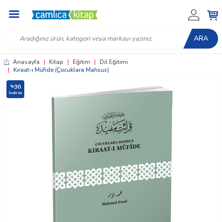
ARA
Anasayfa
|
Kitap
|
Eğitim
|
Dil Eğitimi
|
Kıraat-ı Müfide (Çocuklara Mahsus)
30
%
İndirim