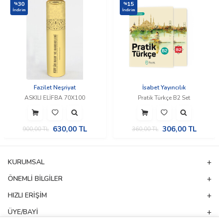
30
15
%
%
İndirim
İndirim
Fazilet Neşriyat
İsabet Yayıncılık
ASKILI ELİFBA 70X100
Pratik Türkçe B2 Set
630,00
TL
306,00
TL
900,00
TL
360,00
TL
KURUMSAL
ÖNEMLI BILGILER
HIZLI ERIŞIM
ÜYE/BAYI