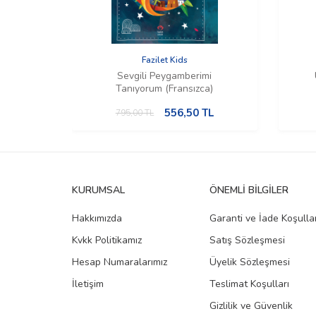
Fazilet Kids
Sevgili Peygamberimi
Tanıyorum (Fransızca)
556,50
TL
795,00
TL
KURUMSAL
ÖNEMLI BILGILER
Hakkımızda
Garanti ve İade Koşullar
Kvkk Politikamız
Satış Sözleşmesi
Hesap Numaralarımız
Üyelik Sözleşmesi
İletişim
Teslimat Koşulları
Gizlilik ve Güvenlik