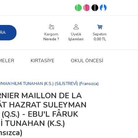
RA
Kargom
Üyelik
Sepetim
Nerede ?
İşlemleri
0,00
TL
MELER
KIRTASIYE
OKUL ÖNCESİ
N HİLMİ TUNAHAN (K.S.) (SİLİSTREVÎ) (Fransızca)
RNIER MAILLON DE LA
DÂT HAZRAT SULEYMAN
Q.S.) - EBU'L FÂRUK
 TUNAHAN (K.S.)
nsızca)