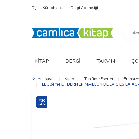
Dijital Kütüphane
Dergi Aboneliği
KITAP
DERGI
TAKVIM
ÇO
Anasayfa
|
Kitap
|
Tercüme Eserler
|
Fransızc
|
LE 33ème ET DERNIER MAILLON DE LA SİLSİLA AS-
30
%
İndirim