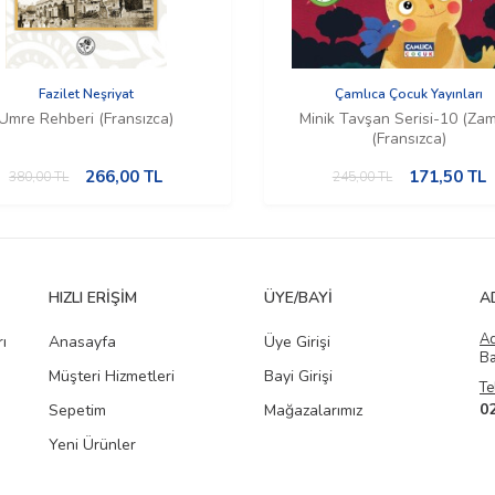
Fazilet Neşriyat
Çamlıca Çocuk Yayınları
Umre Rehberi (Fransızca)
Minik Tavşan Serisi-10 (Za
(Fransızca)
266,00
TL
171,50
TL
380,00
TL
245,00
TL
HIZLI ERIŞIM
ÜYE/BAYI
A
A
ı
Anasayfa
Üye Girişi
Ba
Müşteri Hizmetleri
Bayi Girişi
Te
0
Sepetim
Mağazalarımız
Yeni Ürünler