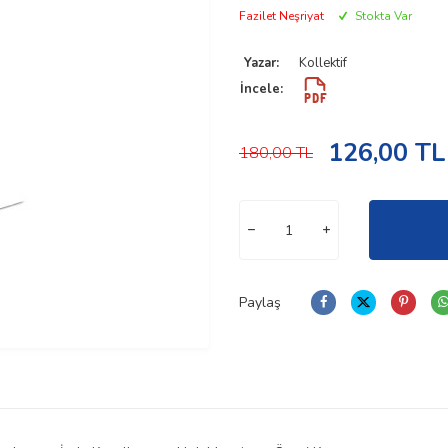
Fazilet Neşriyat
Stokta Var
Yazar:
Kollektif
İncele:
126,00
TL
180,00
TL
Paylaş