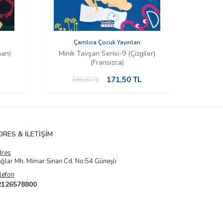
Çamlıca Çocuk Yayınları
Ç
man)
Minik Tavşan Serisi-9 (Çizgiler)
Mi
(Fransızca)
171,50
TL
245,00
TL
2
DRES & İLETIŞIM
dres
ğlar Mh. Mimar Sinan Cd. No:54 Güneşli
lefon
2126578800