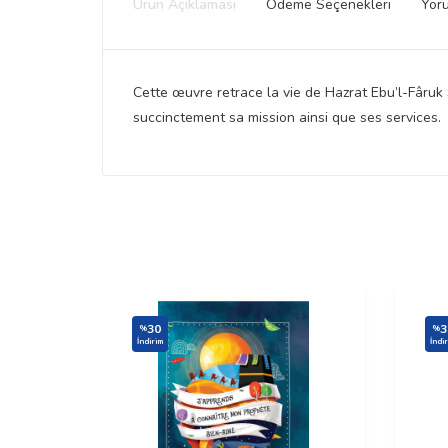
Ürün Açıklaması
Ödeme Seçenekleri
Yor
Cette œuvre retrace la vie de Hazrat Ebu’l-Fâr
succinctement sa mission ainsi que ses services.
30
3
%
%
İndirim
İndi