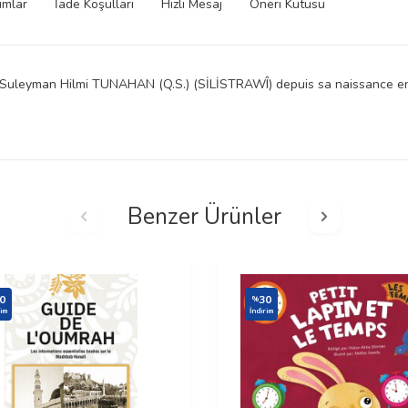
umlar
İade Koşulları
Hızlı Mesaj
Öneri Kutusu
uk Suleyman Hilmi TUNAHAN (Q.S.) (SİLİSTRAWÎ) depuis sa naissance e
Benzer Ürünler
0
30
%
rim
İndirim