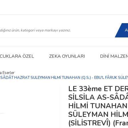
A
CUKLARA ÖZEL
ZEKA OYUNLARI
DINI MALZE
a Eserler
SÂDÂT HAZRAT SULEYMAN HİLMİ TUNAHAN (Q.S.) - EBU'L FÂRUK SÜLEYMA
LE 33ème ET DE
SİLSİLA AS-SÂ
HİLMİ TUNAHAN (
SÜLEYMAN HİLMİ
(SİLİSTREVÎ) (Fra