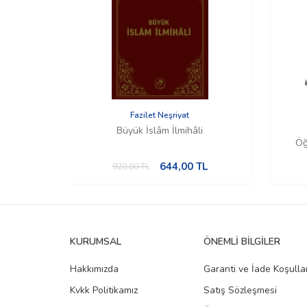
Fazilet Neşriyat
Büyük İslâm İlmihâli
Öğ
644,00
TL
920,00
TL
KURUMSAL
ÖNEMLI BILGILER
Hakkımızda
Garanti ve İade Koşullar
Kvkk Politikamız
Satış Sözleşmesi