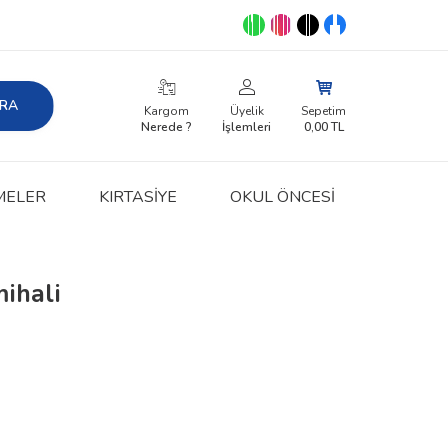
RA
Kargom
Üyelik
Sepetim
Nerede ?
İşlemleri
0,00
TL
MELER
KIRTASIYE
OKUL ÖNCESİ
mihali