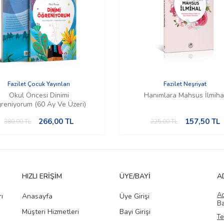
Fazilet Çocuk Yayınları
Fazilet Neşriyat
Okul Öncesi Dinimi
Hanımlara Mahsus İlmiha
reniyorum (60 Ay Ve Üzeri)
266,00
TL
157,50
TL
380,00
TL
225,00
TL
HIZLI ERIŞIM
ÜYE/BAYI
A
A
ı
Anasayfa
Üye Girişi
Ba
Müşteri Hizmetleri
Bayi Girişi
Te