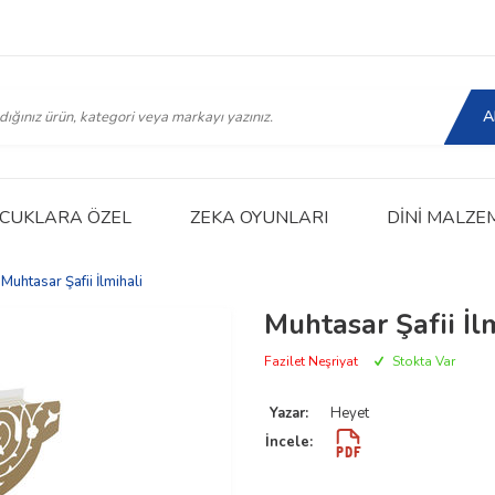
A
CUKLARA ÖZEL
ZEKA OYUNLARI
DINI MALZE
Muhtasar Şafii İlmihali
Muhtasar Şafii İl
Fazilet Neşriyat
Stokta Var
Yazar:
Heyet
İncele: