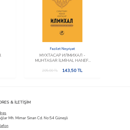
Fazilet Neşriyat
l
МУХТАСАР ИЛМИХАЛ -
М
MUHTASAR İLMİHAL HANEFİ
ИЛ
(Kırgızca)
İLM
143,50
TL
205,00
TL
2
DRES & İLETIŞIM
dres
ğlar Mh. Mimar Sinan Cd. No:54 Güneşli
lefon