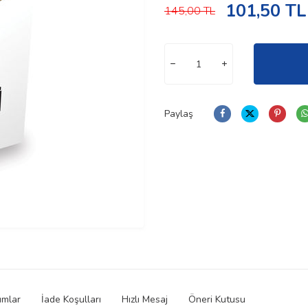
101,50
TL
145,00
TL
Paylaş
umlar
İade Koşulları
Hızlı Mesaj
Öneri Kutusu