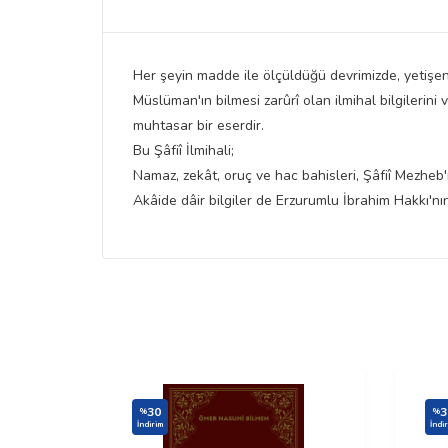
Her şeyin madde ile ölçüldüğü devrimizde, yetişen y
Müslüman'ın bilmesi zarûrî olan ilmihal bilgilerini
muhtasar bir eserdir.
Bu Şâfiî İlmihali;
Namaz, zekât, oruç ve hac bahisleri, Şâfiî Mezheb'
Akâide dâir bilgiler de Erzurumlu İbrahim Hakkı'nın 
30
3
%
%
İndirim
İndi