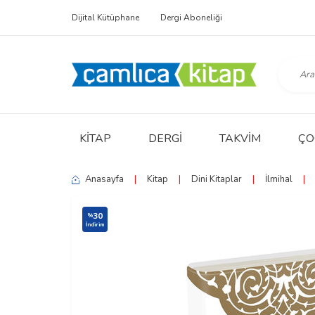
Dijital Kütüphane
Dergi Aboneliği
KITAP
DERGI
TAKVIM
ÇO
Anasayfa
|
Kitap
|
Dini Kitaplar
|
İlmihal
|
30
%
İndirim