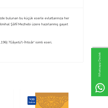
nizde bulunan bu küçük eserle evlatlarınıza her
u ilmihal Şâfiî Mezhebi üzere hazırlanmış gayet
6) ?Gâyetü'l-İhtisâr' isimli eseri,
W
h
t
s
a
p
p
D
e
s
t
e
k
H
a
t
t
30
30
%
%
İndirim
İndirim