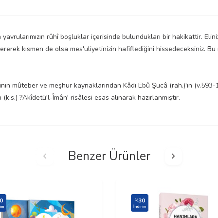
avrularımızın rûhî boşluklar içerisinde bulundukları bir hakikattir. Eli
 vererek kısmen de olsa mes'uliyetinizin hafiflediğini hissedeceksiniz. B
inin mûteber ve meşhur kaynaklarından Kâdı Ebû Şucâ (rah.)'ın (v.593-119
(k.s.) ?Akîdetü'l-Îmân' risâlesi esas alınarak hazırlanmıştır.
Benzer Ürünler
0
30
%
rim
İndirim