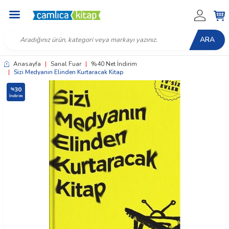
ARA
Anasayfa
|
Sanal Fuar
|
%40 Net İndirim
|
Sizi Medyanın Elinden Kurtaracak Kitap
30
%
İndirim