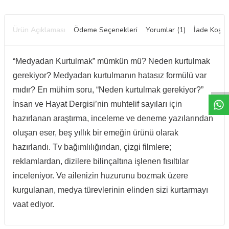
Ürün Açıklaması
Ödeme Seçenekleri
Yorumlar (1)
İade Koşull
“Medyadan Kurtulmak” mümkün mü? Neden kurtulmak
W
h
t
a
p
p
D
e
s
e
H
a
t
t
gerekiyor? Medyadan kurtulmanın hatasız formülü var
mıdır? En mühim soru, “Neden kurtulmak gerekiyor?”
İnsan ve Hayat Dergisi’nin muhtelif sayıları için
hazırlanan araştırma, inceleme ve deneme yazılarından
oluşan eser, beş yıllık bir emeğin ürünü olarak
hazırlandı. Tv bağımlılığından, çizgi filmlere;
reklamlardan, dizilere bilinçaltına işlenen fısıltılar
inceleniyor. Ve ailenizin huzurunu bozmak üzere
kurgulanan, medya türevlerinin elinden sizi kurtarmayı
vaat ediyor.