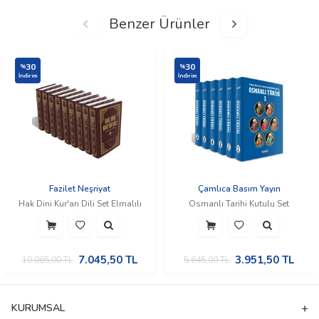
Benzer Ürünler
30
30
%
%
İndirim
İndirim
Fazilet Neşriyat
Çamlıca Basım Yayın
Hak Dini Kur'an Dili Set Elmalılı
Osmanlı Tarihi Kutulu Set
7.045,50
TL
3.951,50
TL
10.065,00
TL
5.645,00
TL
KURUMSAL