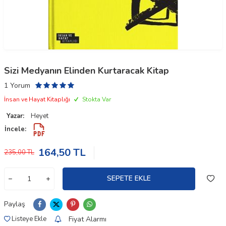
Sizi Medyanın Elinden Kurtaracak Kitap
1 Yorum
İnsan ve Hayat Kitaplığı
Stokta Var
Yazar:
Heyet
İncele:
164,50
TL
235,00
TL
SEPETE EKLE
Paylaş
Fiyat Alarmı
Listeye Ekle