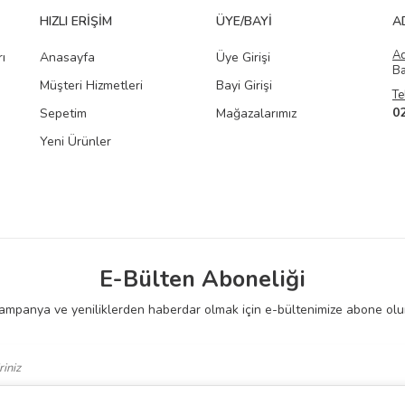
HIZLI ERIŞIM
ÜYE/BAYI
A
A
ı
Anasayfa
Üye Girişi
Ba
Müşteri Hizmetleri
Bayi Girişi
Te
0
Sepetim
Mağazalarımız
Yeni Ürünler
E-Bülten Aboneliği
ampanya ve yeniliklerden haberdar olmak için e-bültenimize abone olu