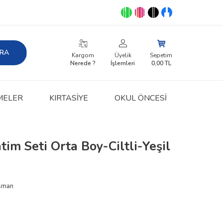
RA
Kargom
Üyelik
Sepetim
Nerede ?
İşlemleri
0,00
TL
MELER
KIRTASIYE
OKUL ÖNCESİ
tim Seti Orta Boy-Ciltli-Yeşil
Osman