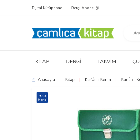
Dijital Kütüphane
Dergi Aboneliği
KITAP
DERGI
TAKVIM
ÇO
Anasayfa
|
Kitap
|
Kur'ân-ı Kerim
|
Kur'ân-ı K
30
%
İndirim