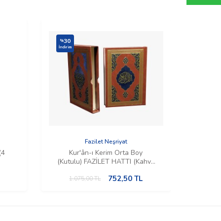
30
30
%
%
İndirim
İndirim
Fazilet Neşriyat
(4
Kur'ân-ı Kerim Orta Boy
Ku
(Kutulu) FAZİLET HATTI (Kahve
(K
Rengi)
752,50
TL
1.075,00
TL
1.