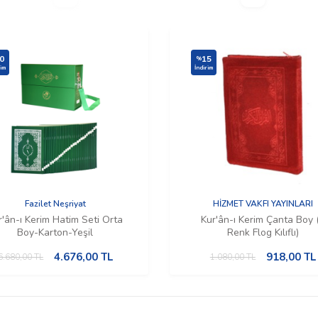
0
15
%
rim
İndirim
Fazilet Neşriyat
HİZMET VAKFI YAYINLARI
r'ân-ı Kerim Hatim Seti Orta
Kur'ân-ı Kerim Çanta Boy 
Boy-Karton-Yeşil
Renk Flog Kılıflı)
4.676,00
TL
918,00
TL
6.680,00
TL
1.080,00
TL