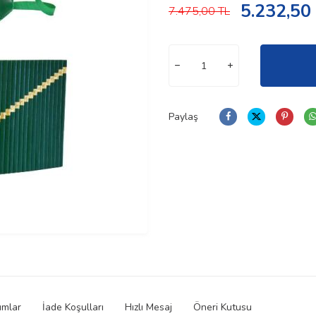
5.232,50
7.475,00
TL
Paylaş
umlar
İade Koşulları
Hızlı Mesaj
Öneri Kutusu