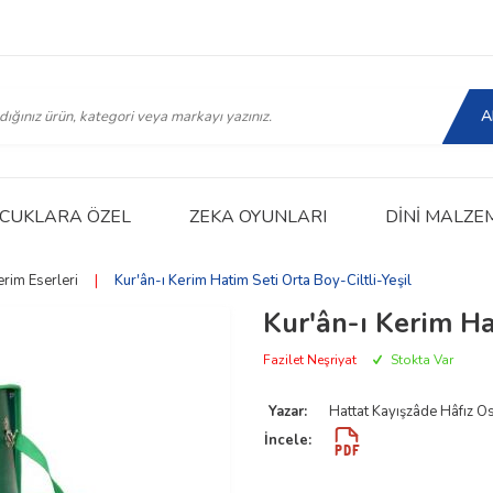
A
CUKLARA ÖZEL
ZEKA OYUNLARI
DINI MALZE
erim Eserleri
|
Kur'ân-ı Kerim Hatim Seti Orta Boy-Ciltli-Yeşil
Kur'ân-ı Kerim Ha
Fazilet Neşriyat
Stokta Var
Yazar:
Hattat Kayışzâde Hâfız 
İncele: