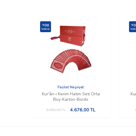
30
3
%
%
İndirim
İndi
Fazilet Neşriyat
Kur'ân-ı Kerim Hatim Seti Orta
Ku
Boy-Karton-Bordo
4.676,00
TL
6.680,00
TL