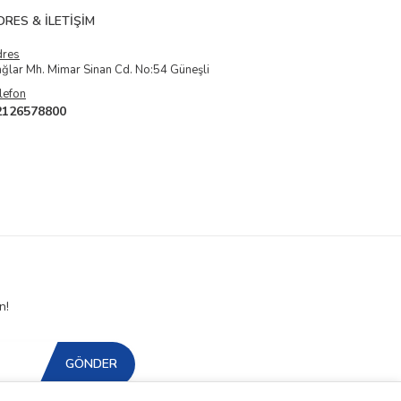
DRES & İLETIŞIM
dres
ğlar Mh. Mimar Sinan Cd. No:54 Güneşli
lefon
2126578800
n!
GÖNDER