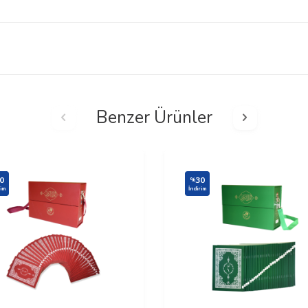
Benzer Ürünler
0
30
%
rim
İndirim