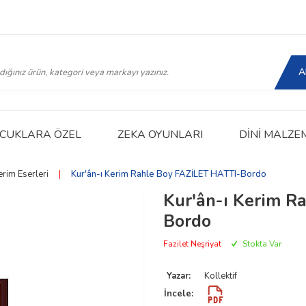
A
CUKLARA ÖZEL
ZEKA OYUNLARI
DINI MALZE
erim Eserleri
|
Kur'ân-ı Kerim Rahle Boy FAZİLET HATTI-Bordo
Kur'ân-ı Kerim R
Bordo
Fazilet Neşriyat
Stokta Var
Yazar:
Kollektif
İncele: