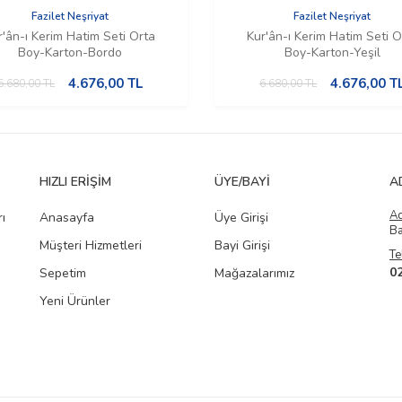
Fazilet Neşriyat
Fazilet Neşriyat
r'ân-ı Kerim Hatim Seti Orta
Kur'ân-ı Kerim Hatim Seti O
Boy-Karton-Bordo
Boy-Karton-Yeşil
4.676,00
TL
4.676,00
T
6.680,00
TL
6.680,00
TL
HIZLI ERIŞIM
ÜYE/BAYI
A
A
ı
Anasayfa
Üye Girişi
Ba
Müşteri Hizmetleri
Bayi Girişi
Te
0
Sepetim
Mağazalarımız
Yeni Ürünler