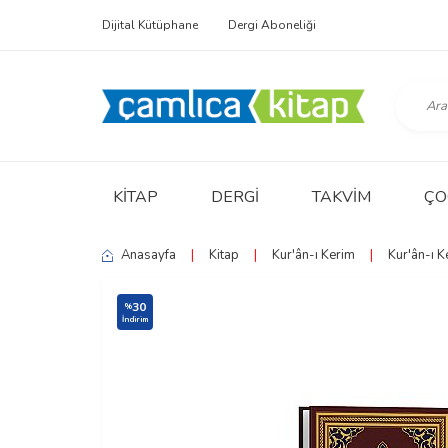
Dijital Kütüphane
Dergi Aboneliği
KITAP
DERGI
TAKVIM
ÇO
Anasayfa
|
Kitap
|
Kur'ân-ı Kerim
|
Kur'ân-ı K
30
%
İndirim