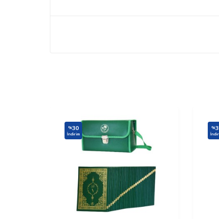
30
3
%
%
İndirim
İndi