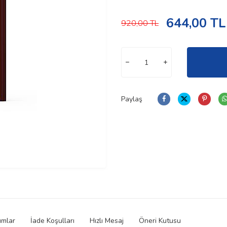
644,00
TL
920,00
TL
Paylaş
umlar
İade Koşulları
Hızlı Mesaj
Öneri Kutusu