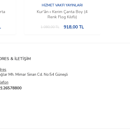
HİZMET VAKFI YAYINLARI
rta
Kur'ân-ı Kerim Çanta Boy (4
Ku
Renk Flog Kılıflı)
(Kutu
L
918,00
TL
1.080,00
TL
1.
DRES & İLETIŞIM
dres
ğlar Mh. Mimar Sinan Cd. No:54 Güneşli
lefon
2126578800