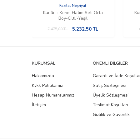
Fazilet Neşriyat
Kur'ân-ı Kerim Hatim Seti Orta
Ku
Boy-Ciltli-Yeşil
5.232,50
TL
7.475,00
TL
KURUMSAL
ÖNEMLI BILGILER
Hakkımızda
Garanti ve İade Koşullar
Kvkk Politikamız
Satış Sözleşmesi
Hesap Numaralarımız
Üyelik Sözleşmesi
İletişim
Teslimat Koşulları
Gizlilik ve Güvenlik