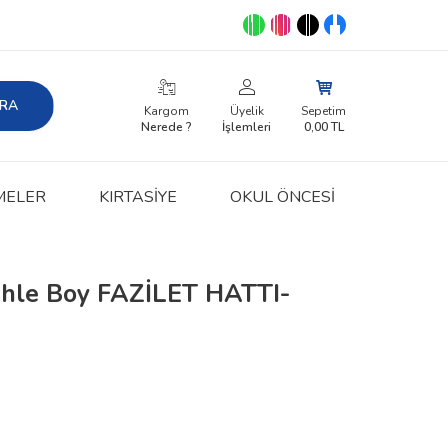
RA
Kargom
Üyelik
Sepetim
Nerede ?
İşlemleri
0,00
TL
MELER
KIRTASIYE
OKUL ÖNCESİ
ahle Boy FAZİLET HATTI-