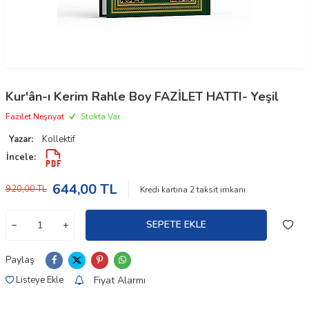
Kur'ân-ı Kerim Rahle Boy FAZİLET HATTI- Yeşil
Fazilet Neşriyat
Stokta Var
Yazar:
Kollektif
İncele:
644,00
TL
920,00
TL
Kredi kartına
2
taksit imkanı
SEPETE EKLE
Paylaş
Fiyat Alarmı
Listeye Ekle
W
h
t
a
p
p
D
e
s
e
H
a
t
t