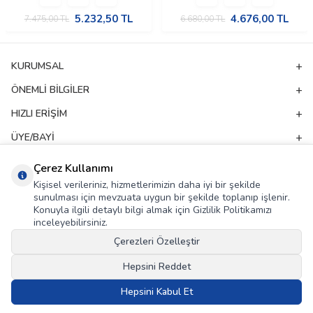
5.232,50
TL
4.676,00
TL
7.475,00
TL
6.680,00
TL
KURUMSAL
ÖNEMLI BILGILER
HIZLI ERIŞIM
ÜYE/BAYI
ADRES & İLETIŞIM
Çerez Kullanımı
Kişisel verileriniz, hizmetlerimizin daha iyi bir şekilde
sunulması için mevzuata uygun bir şekilde toplanıp işlenir.
E-Bülten Aboneliği
Konuyla ilgili detaylı bilgi almak için Gizlilik Politikamızı
inceleyebilirsiniz.
Kampanya ve yeniliklerden haberdar olmak için e-bültenimize abone olun!
Çerezleri Özelleştir
GÖNDER
Hepsini Reddet
KVKK Sözleşmesi'ni
, Okudum, Kabul Ediyorum.
Hepsini Kabul Et