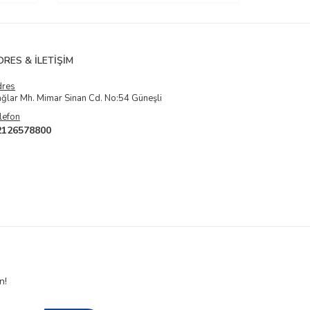
DRES & İLETIŞIM
dres
ğlar Mh. Mimar Sinan Cd. No:54 Güneşli
lefon
2126578800
n!