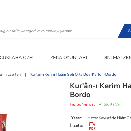
A
CUKLARA ÖZEL
ZEKA OYUNLARI
DINI MALZE
erim Eserleri
|
Kur'ân-ı Kerim Hatim Seti Orta Boy-Karton-Bordo
Kur'ân-ı Kerim H
Bordo
Fazilet Neşriyat
Stokta Var
Yazar:
Hattat Kayışzâde Hâfız 
İncele: