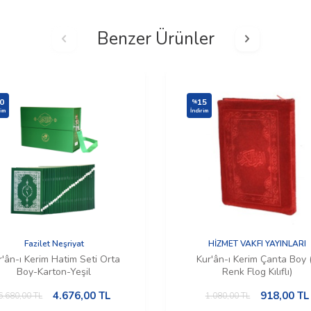
Benzer Ürünler
0
15
%
rim
İndirim
Fazilet Neşriyat
HİZMET VAKFI YAYINLARI
r'ân-ı Kerim Hatim Seti Orta
Kur'ân-ı Kerim Çanta Boy 
Boy-Karton-Yeşil
Renk Flog Kılıflı)
4.676,00
TL
918,00
TL
6.680,00
TL
1.080,00
TL