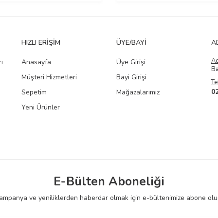
HIZLI ERIŞIM
ÜYE/BAYI
A
A
ı
Anasayfa
Üye Girişi
Ba
Müşteri Hizmetleri
Bayi Girişi
Te
0
Sepetim
Mağazalarımız
Yeni Ürünler
E-Bülten Aboneliği
ampanya ve yeniliklerden haberdar olmak için e-bültenimize abone olu