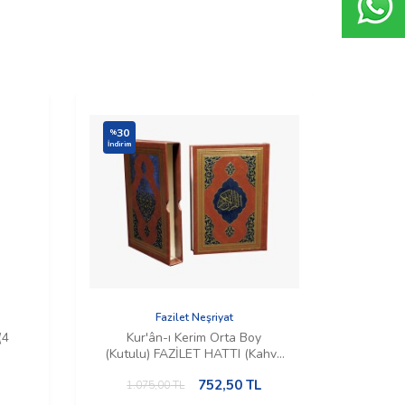
30
30
%
%
İndirim
İndirim
Fazilet Neşriyat
(4
Kur'ân-ı Kerim Orta Boy
Ku
(Kutulu) FAZİLET HATTI (Kahve
(K
Rengi)
752,50
TL
1.075,00
TL
1.