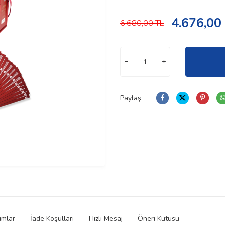
4.676,00
6.680,00
TL
Paylaş
umlar
İade Koşulları
Hızlı Mesaj
Öneri Kutusu