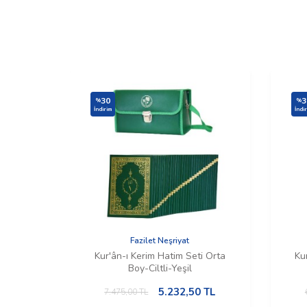
30
3
%
%
İndirim
İndi
Fazilet Neşriyat
Kur'ân-ı Kerim Hatim Seti Orta
Ku
Boy-Ciltli-Yeşil
5.232,50
TL
7.475,00
TL