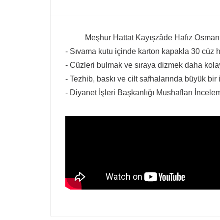
Meşhur Hattat Kayışzâde Hafız Osman Ef
- Sıvama kutu içinde karton kapakla 30 cüz hâ
- Cüzleri bulmak ve sıraya dizmek daha kolay 
- Tezhib, baskı ve cilt safhalarında büyük bir i
- Diyanet İşleri Başkanlığı Mushafları İncel