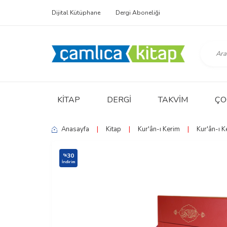
Dijital Kütüphane
Dergi Aboneliği
KITAP
DERGI
TAKVIM
ÇO
Anasayfa
|
Kitap
|
Kur'ân-ı Kerim
|
Kur'ân-ı K
30
%
İndirim