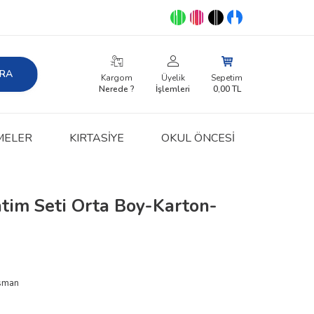
RA
Kargom
Üyelik
Sepetim
Nerede ?
İşlemleri
0,00
TL
MELER
KIRTASIYE
OKUL ÖNCESİ
atim Seti Orta Boy-Karton-
Osman