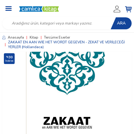
ARA
Anasayfa
|
Kitap
|
Tercüme Eserler
ZAKAAT EN AAN WİE HET WORDT GEGEVEN - ZEKAT VE VERİLECEĞİ
|
YERLER (Hollandaca)
30
%
İndirim