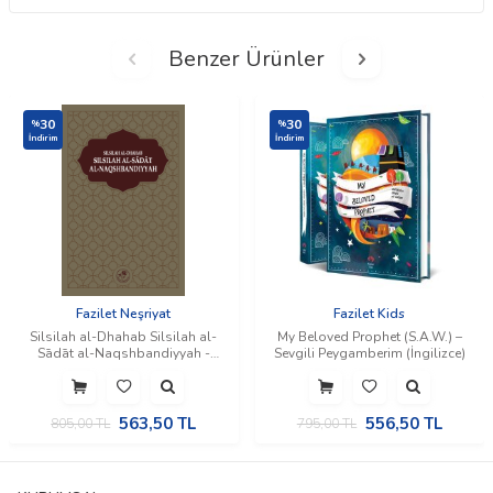
Benzer Ürünler
30
30
%
%
İndirim
İndirim
Fazilet Neşriyat
Fazilet Kids
Silsilah al-Dhahab Silsilah al-
My Beloved Prophet (S.A.W.) –
Sādāt al-Naqshbandiyyah -
Sevgili Peygamberim (İngilizce)
Silsile-i Sadat-ı Nakşibendiye
(Silsiletü'z-Zeheb) (İngilizce)
563,50
TL
556,50
TL
805,00
TL
795,00
TL