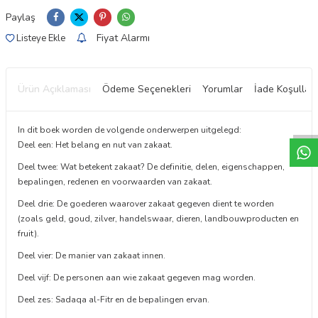
Paylaş
Fiyat Alarmı
Listeye Ekle
Ürün Açıklaması
Ödeme Seçenekleri
Yorumlar
İade Koşulları
W
h
t
a
p
p
D
e
s
e
H
a
t
t
In dit boek worden de volgende onderwerpen uitgelegd:
Deel een: Het belang en nut van zakaat.
Deel twee: Wat betekent zakaat? De definitie, delen, eigenschappen,
bepalingen, redenen en voorwaarden van zakaat.
Deel drie: De goederen waarover zakaat gegeven dient te worden
(zoals geld, goud, zilver, handelswaar, dieren, landbouwproducten en
fruit).
Deel vier: De manier van zakaat innen.
Deel vijf: De personen aan wie zakaat gegeven mag worden.
Deel zes: Sadaqa al-Fitr en de bepalingen ervan.