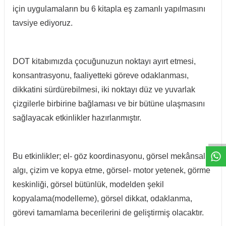
için uygulamaların bu 6 kitapla eş zamanlı yapılmasını
tavsiye ediyoruz.
DOT kitabımızda çocuğunuzun noktayı ayırt etmesi,
konsantrasyonu, faaliyetteki göreve odaklanması,
dikkatini sürdürebilmesi, iki noktayı düz ve yuvarlak
çizgilerle birbirine bağlaması ve bir bütüne ulaşmasını
sağlayacak etkinlikler hazırlanmıştır.
W
h
t
a
p
p
D
e
s
e
H
a
t
t
Bu etkinlikler; el- göz koordinasyonu, görsel mekânsal
algı, çizim ve kopya etme, görsel- motor yetenek, görme
keskinliği, görsel bütünlük, modelden şekil
kopyalama(modelleme), görsel dikkat, odaklanma,
görevi tamamlama becerilerini de geliştirmiş olacaktır.