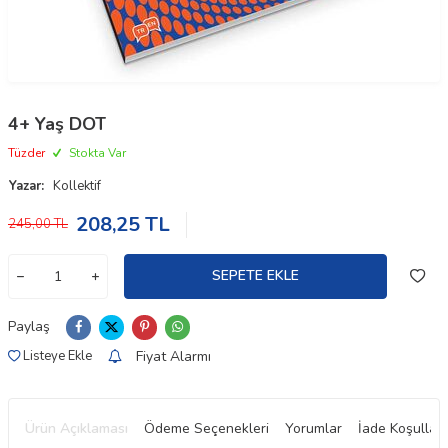
4+ Yaş DOT
Tüzder
Stokta Var
Yazar:
Kollektif
208,25
TL
245,00
TL
SEPETE EKLE
Paylaş
Fiyat Alarmı
Listeye Ekle
Ürün Açıklaması
Ödeme Seçenekleri
Yorumlar
İade Koşulları