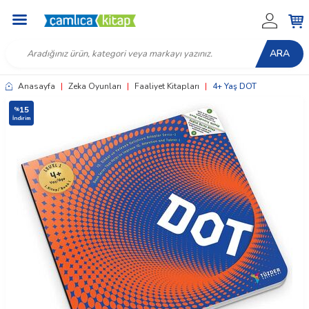
ARA
Anasayfa
|
Zeka Oyunları
|
Faaliyet Kitapları
|
4+ Yaş DOT
15
%
İndirim