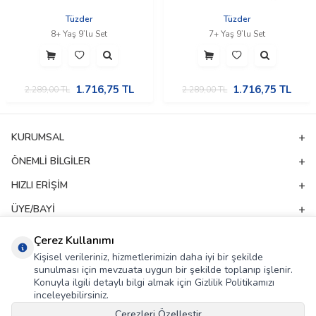
Tüzder
Tüzder
8+ Yaş 9’lu Set
7+ Yaş 9’lu Set
1.716,75
TL
1.716,75
TL
2.289,00
TL
2.289,00
TL
KURUMSAL
ÖNEMLI BILGILER
HIZLI ERIŞIM
ÜYE/BAYI
ADRES & İLETIŞIM
Çerez Kullanımı
Kişisel verileriniz, hizmetlerimizin daha iyi bir şekilde
sunulması için mevzuata uygun bir şekilde toplanıp işlenir.
E-Bülten Aboneliği
Konuyla ilgili detaylı bilgi almak için Gizlilik Politikamızı
inceleyebilirsiniz.
Kampanya ve yeniliklerden haberdar olmak için e-bültenimize abone olun!
Çerezleri Özelleştir