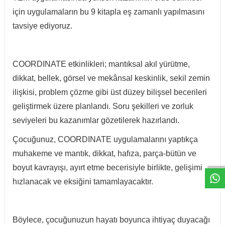
için uygulamaların bu 9 kitapla eş zamanlı yapılmasını
tavsiye ediyoruz.
COORDINATE etkinlikleri; mantıksal akıl yürütme,
dikkat, bellek, görsel ve mekânsal keskinlik, sekil zemin
ilişkisi, problem çözme gibi üst düzey bilişsel becerileri
geliştirmek üzere planlandı. Soru şekilleri ve zorluk
seviyeleri bu kazanımlar gözetilerek hazırlandı.
Çocuğunuz, COORDINATE uygulamalarını yaptıkça
W
h
t
a
p
p
D
e
s
e
H
a
t
t
muhakeme ve mantık, dikkat, hafıza, parça-bütün ve
boyut kavrayışı, ayırt etme becerisiyle birlikte, gelişimi
hızlanacak ve eksiğini tamamlayacaktır.
Böylece, çocuğunuzun hayatı boyunca ihtiyaç duyacağı