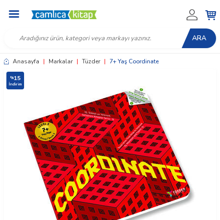
ARA
Anasayfa
|
Markalar
|
Tüzder
|
7+ Yaş Coordinate
15
%
İndirim