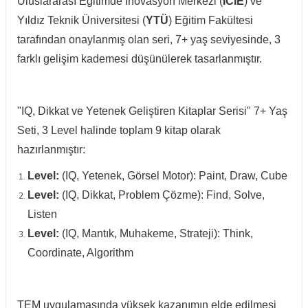
Uluslararası Eğitimde Inovasyon Merkezi (
ICIE
) ve
Yıldız Teknik Üniversitesi (
YTÜ
) Eğitim Fakültesi
tarafından onaylanmış olan seri, 7+ yaş seviyesinde, 3
farklı gelişim kademesi düşünülerek tasarlanmıştır.
"IQ, Dikkat ve Yetenek Geliştiren Kitaplar Serisi" 7+ Yaş
Seti, 3 Level halinde toplam 9 kitap olarak
hazırlanmıştır:
Level:
(IQ, Yetenek, Görsel Motor): Paint, Draw, Cube
Level:
(IQ, Dikkat, Problem Çözme): Find, Solve,
Listen
Level:
(IQ, Mantık, Muhakeme, Strateji): Think,
Coordinate, Algorithm
TEM uygulamasında yüksek kazanımın elde edilmesi