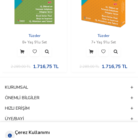
Tüzder
Tüzder
8+ Yaş 9’lu Set
7+ Yaş 9’lu Set
1.716,75
TL
1.716,75
TL
2.289,00
TL
2.289,00
TL
KURUMSAL
ÖNEMLI BILGILER
HIZLI ERIŞIM
ÜYE/BAYI
ADRES & İLETIŞIM
Çerez Kullanımı