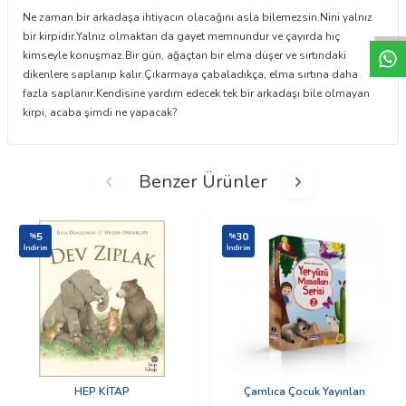
W
h
t
a
p
p
D
e
s
e
H
a
t
t
Ne zaman bir arkadaşa ihtiyacın olacağını asla bilemezsin.Nini yalnız
bir kirpidir.Yalnız olmaktan da gayet memnundur ve çayırda hiç
kimseyle konuşmaz.Bir gün, ağaçtan bir elma düşer ve sırtındaki
dikenlere saplanıp kalır.Çıkarmaya çabaladıkça, elma sırtına daha
fazla saplanır.Kendisine yardım edecek tek bir arkadaşı bile olmayan
kirpi, acaba şimdi ne yapacak?
Benzer Ürünler
5
30
%
%
İndirim
İndirim
HEP KİTAP
Çamlıca Çocuk Yayınları