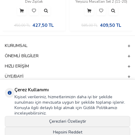
Dev Zıplak
Yeryüzü Masalları Set 2 (11-20)
427,50
TL
409,50
TL
450,00
TL
585,00
TL
KURUMSAL
ÖNEMLI BILGILER
HIZLI ERIŞIM
ÜYE/BAYI
ADRES & İLETIŞIM
Çerez Kullanımı
Kişisel verileriniz, hizmetlerimizin daha iyi bir şekilde
sunulması için mevzuata uygun bir şekilde toplanıp işlenir.
E-Bülten Aboneliği
Konuyla ilgili detaylı bilgi almak için Gizlilik Politikamızı
inceleyebilirsiniz.
Kampanya ve yeniliklerden haberdar olmak için e-bültenimize abone olun!
Çerezleri Özelleştir
GÖNDER
Hepsini Reddet