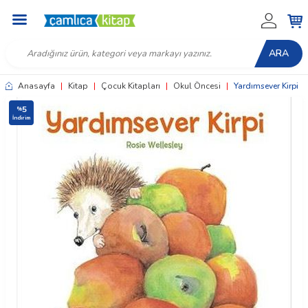
ARA
Anasayfa
|
Kitap
|
Çocuk Kitapları
|
Okul Öncesi
|
Yardımsever Kirpi
5
%
İndirim