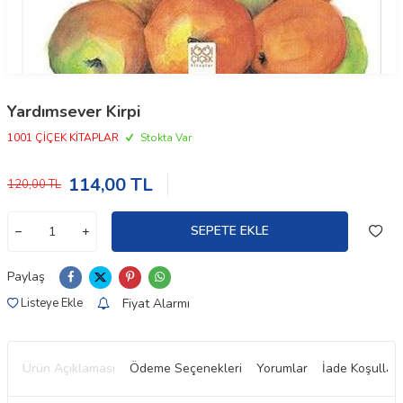
Yardımsever Kirpi
1001 ÇİÇEK KİTAPLAR
Stokta Var
114,00
TL
120,00
TL
SEPETE EKLE
Paylaş
Fiyat Alarmı
Listeye Ekle
Ürün Açıklaması
Ödeme Seçenekleri
Yorumlar
İade Koşulları