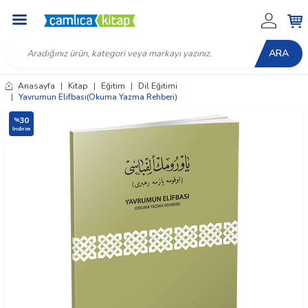
ARA
Anasayfa
|
Kitap
|
Eğitim
|
Dil Eğitimi
|
Yavrumun Elifbası(Okuma Yazma Rehberi)
30
%
İndirim