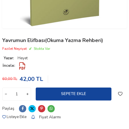
Yavrumun Elifbası(Okuma Yazma Rehberi)
Fazilet Neşriyat
Stokta Var
Yazar:
Heyet
İncele:
42,00
TL
60,00
TL
SEPETE EKLE
Paylaş
Fiyat Alarmı
Listeye Ekle