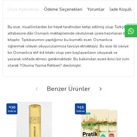
Ürün Açıklaması
Ödeme Seçenekleri
Yorumlar
İade Koşulları
W
h
t
a
p
p
D
e
s
e
H
a
t
t
Bu eser, muallimlerden bir heyet tarafından tertip edilmiş olup Türkçe
alfabesine dâir Osmanlı mekteplerinde okutulmak üzere hazırlanan bir
kitaptır. Tıpkıbasımını yaptığımız bu kıymetli eseri, Osmanlıca
öğrenmek isteyen okuyucularımıza tavsiye etmekteyiz. Bu eser ilk seviye
bir Osmanlıca elif-bâ kitabı olup yeni başlayanların okuyarak ve
yazarak istifade etmesi gerekmektedir. Bu bakımdan esere ikinci bir isim
olarak ?Okuma Yazma Rehberi? denilmiştir.
Benzer Ürünler
30
15
%
%
İndirim
İndirim