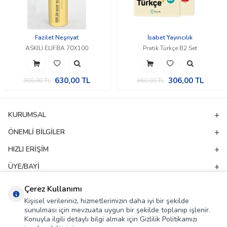
Fazilet Neşriyat
İsabet Yayıncılık
ASKILI ELİFBA 70X100
Pratik Türkçe B2 Set
630,00
TL
306,00
TL
900,00
TL
360,00
TL
KURUMSAL
ÖNEMLI BILGILER
HIZLI ERIŞIM
ÜYE/BAYI
ADRES & İLETIŞIM
Çerez Kullanımı
Kişisel verileriniz, hizmetlerimizin daha iyi bir şekilde
sunulması için mevzuata uygun bir şekilde toplanıp işlenir.
E-Bülten Aboneliği
Konuyla ilgili detaylı bilgi almak için Gizlilik Politikamızı