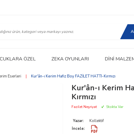
A
CUKLARA ÖZEL
ZEKA OYUNLARI
DINI MALZE
erim Eserleri
|
Kur'ân-ı Kerim Hafız Boy FAZİLET HATTI-Kırmızı
Kur'ân-ı Kerim H
Kırmızı
Fazilet Neşriyat
Stokta Var
Yazar:
Kollektif
İncele: