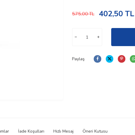
402,50
TL
575,00
TL
Paylaş
umlar
İade Koşulları
Hızlı Mesaj
Öneri Kutusu