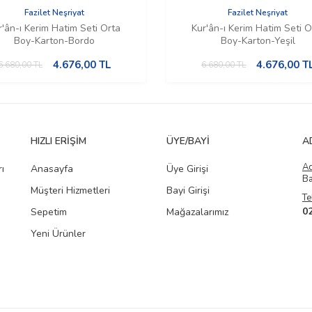
Fazilet Neşriyat
Fazilet Neşriyat
r'ân-ı Kerim Hatim Seti Orta
Kur'ân-ı Kerim Hatim Seti O
Boy-Karton-Bordo
Boy-Karton-Yeşil
4.676,00
TL
4.676,00
T
6.680,00
TL
6.680,00
TL
HIZLI ERIŞIM
ÜYE/BAYI
A
A
ı
Anasayfa
Üye Girişi
Ba
Müşteri Hizmetleri
Bayi Girişi
Te
0
Sepetim
Mağazalarımız
Yeni Ürünler