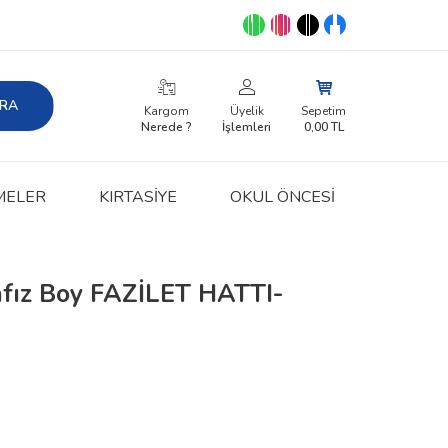
RA
Kargom
Üyelik
Sepetim
Nerede ?
İşlemleri
0,00
TL
MELER
KIRTASIYE
OKUL ÖNCESİ
afız Boy FAZİLET HATTI-