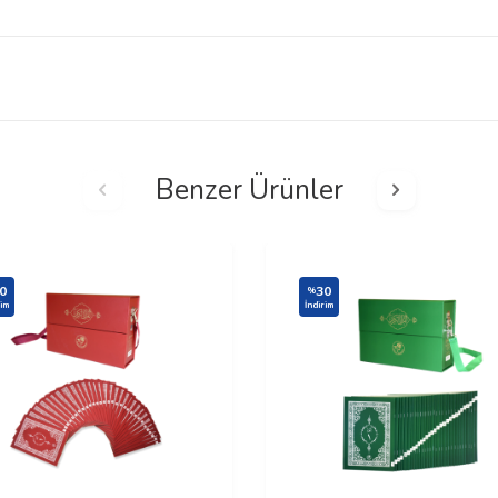
Benzer Ürünler
0
30
%
rim
İndirim