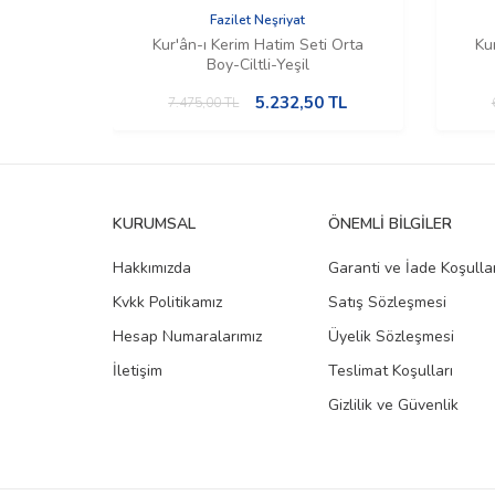
Fazilet Neşriyat
Kur'ân-ı Kerim Hatim Seti Orta
Ku
Boy-Ciltli-Yeşil
5.232,50
TL
7.475,00
TL
KURUMSAL
ÖNEMLI BILGILER
Hakkımızda
Garanti ve İade Koşullar
Kvkk Politikamız
Satış Sözleşmesi
Hesap Numaralarımız
Üyelik Sözleşmesi
İletişim
Teslimat Koşulları
Gizlilik ve Güvenlik