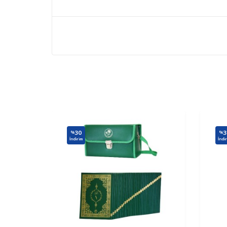
30
3
%
%
İndirim
İndi