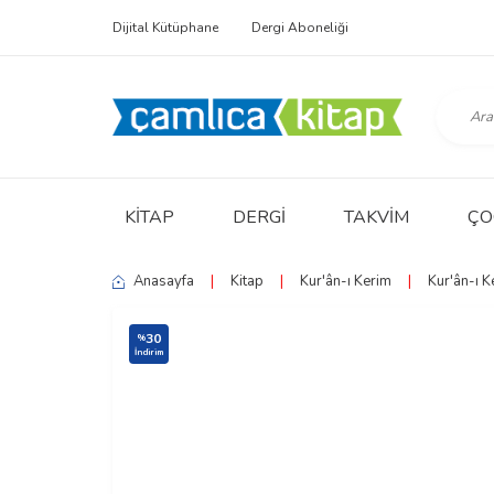
Dijital Kütüphane
Dergi Aboneliği
KITAP
DERGI
TAKVIM
ÇO
Anasayfa
|
Kitap
|
Kur'ân-ı Kerim
|
Kur'ân-ı K
30
%
İndirim