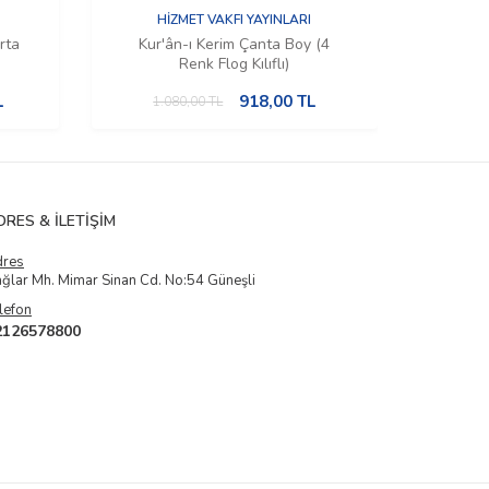
HİZMET VAKFI YAYINLARI
rta
Kur'ân-ı Kerim Çanta Boy (4
Ku
Renk Flog Kılıflı)
(Kutu
L
918,00
TL
1.080,00
TL
1.
DRES & İLETIŞIM
dres
ğlar Mh. Mimar Sinan Cd. No:54 Güneşli
lefon
2126578800